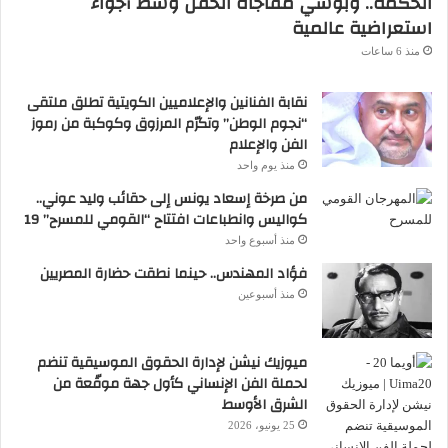
الحكمة.. وبوسي مفاجأة الحفل وسط أجواء
استعراضية عالمية
منذ 6 ساعات
نقابة الفنانين والإعلاميين الكويتية تطلق ملتقى
“نجوم الوطن” وتكرّم المرزوق وكوكبة من رموز
الفن والإعلام
منذ يوم واحد
من صرخة إسعاد يونس إلى حقائب وليد عوني..
كواليس وانطباعات افتتاح “القومي للمسرح” 19
منذ أسبوع واحد
فؤاد المهندس.. حينما نطقت حضارة المصريين
منذ أسبوعين
ميوزيك نيشن لإدارة الحقوق الموسيقية تنضم
لحملة الفن الإنساني كأول جهة موقّعة من
الشرق الأوسط
25 يونيو، 2026