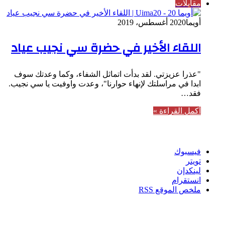
مقابلات
أويما20
20 أغسطس، 2019
اللقاء الأخير في حضرة سي نجيب عياد
"عذرا عزيزتي. لقد بدأت اتماثل الشفاء، وكما وعدتك سوف
ابدا في مراسلتك لإنهاء حوارنا"، وعدت واوفيت يا سي نجيب.
فقد…
أكمل القراءة »
تابعنا
فيسبوك
تويتر
لينكدإن
انستقرام
ملخص الموقع RSS