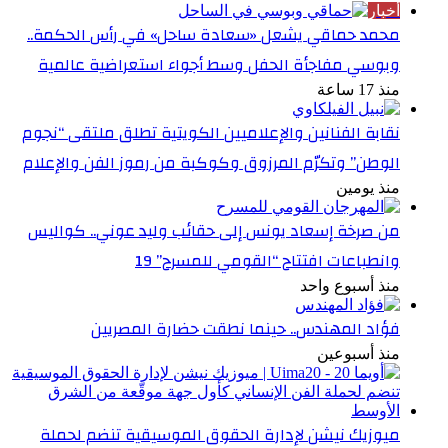
أخبار
محمد حماقي يشعل «سعادة ساحل» في رأس الحكمة..
وبوسي مفاجأة الحفل وسط أجواء استعراضية عالمية
منذ 17 ساعة
نقابة الفنانين والإعلاميين الكويتية تطلق ملتقى “نجوم
الوطن” وتكرّم المرزوق وكوكبة من رموز الفن والإعلام
منذ يومين
من صرخة إسعاد يونس إلى حقائب وليد عوني.. كواليس
وانطباعات افتتاح “القومي للمسرح” 19
منذ أسبوع واحد
فؤاد المهندس.. حينما نطقت حضارة المصريين
منذ أسبوعين
ميوزيك نيشن لإدارة الحقوق الموسيقية تنضم لحملة