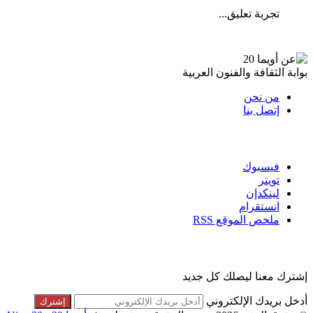
تجربة تعليق...
عن أويما 20
بوابة الثقافة والفنون العربية
من نحن
إتصل بنا
تابعنا
فيسبوك
تويتر
لينكدإن
انستقرام
ملخص الموقع RSS
القائمة البريدية
إشترك معنا ليصلك كل جديد
أدخل بريدك الإلكتروني