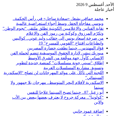
الأحد, أغسطس 9 2026
أخبار عاجلة
محمد حماقي يشعل «سعادة ساحل» في رأس الحكمة..
وبوسي مفاجأة الحفل وسط أجواء استعراضية عالمية
نقابة الفنانين والإعلاميين الكويتية تطلق ملتقى “نجوم الوطن”
وتكرّم المرزوق وكوكبة من رموز الفن والإعلام
من صرخة إسعاد يونس إلى حقائب وليد عوني.. كواليس
وانطباعات افتتاح “القومي للمسرح” 19
فؤاد المهندس.. حينما نطقت حضارة المصريين
ميوزيك نيشن لإدارة الحقوق الموسيقية تنضم لحملة الفن
الإنساني كأول جهة موقّعة من الشرق الأوسط
إطلاق “سيني جونة مسلسلات” كمنصة جديدة لتطوير
وتسويق مشاريع المسلسلات العربية
اللجنة التي تأكل على موائد المهرجانات لن تصلح “الإسكندرية
السينمائي”
الإسكندرية لأفلام البحر المتوسط.. مهرجان بلا جمهور ولا
سينما
أبو زعبل 87.. حينما تصبح السينما علاجا للنفس
“كولونيا”.. معركة جروح لا يعترف بعضها ببعض بين الأب
والابن
إضافة عمود جانبي