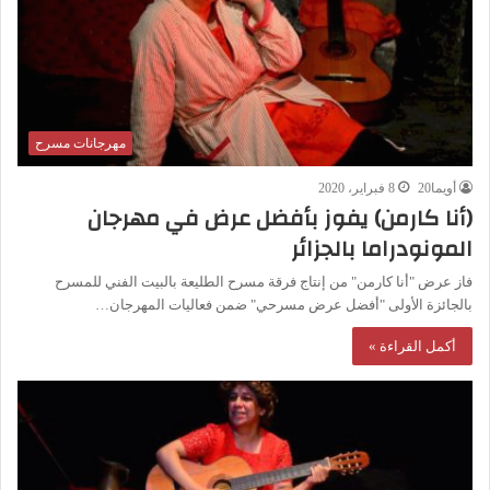
مهرجانات مسرح
أويما20
8 فبراير، 2020
(أنا كارمن) يفوز بأفضل عرض في مهرجان
المونودراما بالجزائر
فاز عرض "أنا كارمن" من إنتاج فرقة مسرح الطليعة بالبيت الفني للمسرح
بالجائزة الأولى "أفضل عرض مسرحي" ضمن فعاليات المهرجان…
أكمل القراءة »