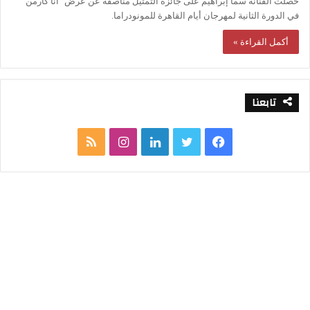
حصلت الفنانة سما إبراهيم على جائزة التمثيل مناصفة عن عرض "أنا كارمن"
في الدورة الثانية لمهرجان أيام القاهرة للمونودراما.
أكمل القراءة »
تابعنا
ف
ت
ل
ا
م
ي
و
ي
ن
ل
س
ي
ن
س
خ
ب
ت
ك
ت
ص
و
ر
د
ق
ا
ك
إ
ر
ل
ن
ا
م