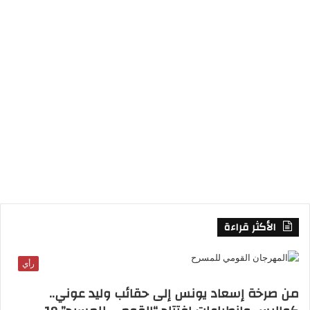
م
و
ق
ع
R
S
S
الأكثر قراءة
رأي
من صرخة إسعاد يونس إلى حقائب وليد عوني..