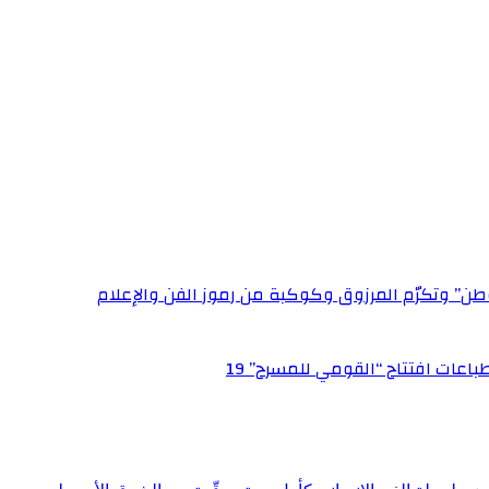
وطن” وتكرّم المرزوق وكوكبة من رموز الفن والإعلام
عات افتتاح “القومي للمسرح” 19