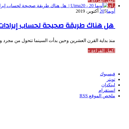
أكمل القراءة »
رأي
أويما20
5 أكتوبر، 2019
هل هناك طريقة صحيحة لحساب إيرادات 
منذ بداية القرن العشرين وحين بدأت السينما تتحول من مجرد 
أكمل القراءة »
تابعنا
فيسبوك
تويتر
لينكدإن
انستقرام
ملخص الموقع RSS