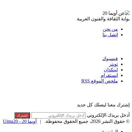
عن أويما 20
بوابة الثقافة والفنون العربية
من نحن
إتصل بنا
تابعنا
فيسبوك
تويتر
لينكدإن
انستقرام
ملخص الموقع RSS
القائمة البريدية
إشترك معنا ليصلك كل جديد
أدخل بريدك الإلكتروني
© حقوق النشر 2026، جميع الحقوق محفوظة. |
أويما 20 - Uima20
الرئيسية