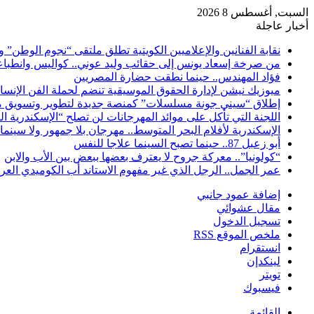
السبت, أغسطس 8 2026
أخبار عاجلة
نقابة الفنانين والإعلاميين الكويتية تطلق ملتقى “نجوم الوطن” 
من صرخة إسعاد يونس إلى حقائب وليد عوني.. كواليس وانطباعات
فؤاد المهندس.. حينما نطقت حضارة المصريين
ميوزيك نيشن لإدارة الحقوق الموسيقية تنضم لحملة الفن الإنس
إطلاق “سيني جونة مسلسلات” كمنصة جديدة لتطوير وتسويق م
اللجنة التي تأكل على موائد المهرجانات لن تصلح “الإسكندرية ال
الإسكندرية لأفلام البحر المتوسط.. مهرجان بلا جمهور ولا سينما
أبو زعبل 87.. حينما تصبح السينما علاجا للنفس
“كولونيا”.. معركة جروح لا يعترف بعضها ببعض بين الأب والابن
عمر الجمل.. الرجل الذي غير مفهوم الاستاند أب الكوميدي العر
إضافة عمود جانبي
مقال عشوائي
تسجيل الدخول
ملخص الموقع RSS
انستقرام
لينكدإن
تويتر
فيسبوك
القائمة