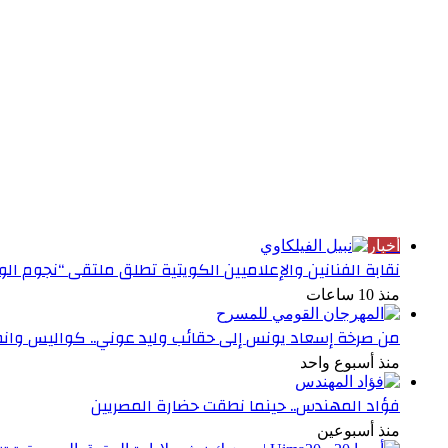
الأكثر قراءة
أخبار
نقابة الفنانين والإعلاميين الكويتية تطلق ملتقى “نجوم ال
منذ 10 ساعات
من صرخة إسعاد يونس إلى حقائب وليد عوني.. كواليس وانطبا
منذ أسبوع واحد
فؤاد المهندس.. حينما نطقت حضارة المصريين
منذ أسبوعين