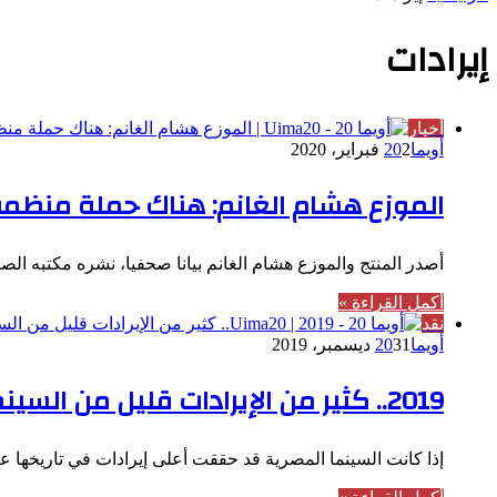
إيرادات
أخبار
أويما20
2 فبراير، 2020
الموزع هشام الغانم: هناك حملة منظمة
أصدر المنتج والموزع هشام الغانم بيانا صحفيا، نشره مكتبه ا
أكمل القراءة »
نقد
أويما20
31 ديسمبر، 2019
2019.. كثير من الإيرادات قليل من السينما
إذا كانت السينما المصرية قد حققت أعلى إيرادات في تاريخها عام ٢٠١٩، الذي نودعه اليوم الثلاثاء، فلا شك أن 