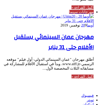
أكمل القراءة »
مهرجانات سينما
أويما20
9 نوفمبر، 2019
مهرجان عمان السينمائي يستقبل
الأفلام حتى 31 يناير
أطلق مهرجان "عمان السينمائي الدولي- أول فيلم" موقعه
الرسمي www.aiff.jo، وبدأ في استقبال الأفلام للمشاركة في
مسابقاته الثلاث المخصصة لأول…
أكمل القراءة »
تابعنا
فيسبوك
تويتر
لينكدإن