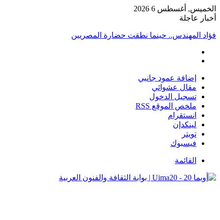
الخميس, أغسطس 6 2026
أخبار عاجلة
فؤاد المهندس.. حينما نطقت حضارة المصريين
إضافة عمود جانبي
مقال عشوائي
تسجيل الدخول
ملخص الموقع RSS
انستقرام
لينكدإن
تويتر
فيسبوك
القائمة