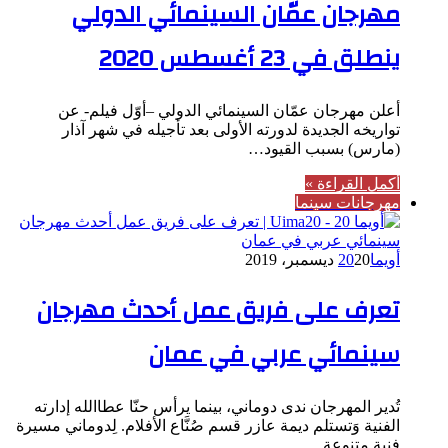
مهرجان عمّان السينمائي الدولي
ينطلق في 23 أغسطس 2020
أعلن مهرجان عمّان السينمائي الدولي –أوّل فيلم- عن
تواريخه الجديدة لدورته الأولى بعد تأجيله في شهر آذار
(مارس) بسبب القيود…
أكمل القراءة »
مهرجانات سينما
أويما20
20 ديسمبر، 2019
تعرف على فريق عمل أحدث مهرجان
سينمائي عربي في عمان
تُدير المهرجان ندى دوماني، بينما يرأس حنّا عطاالله إدارته
الفنية وَتستلم ديمة عازر قسم صُنَّاع الأفلام. لِدوماني مسيرة
فنية متنوعة…