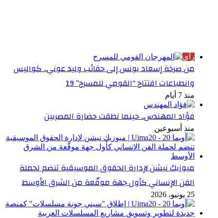
الأكثر قراءة
رأي
من صرخة إسعاد يونس إلى حقائب وليد عوني.. كواليس
وانطباعات افتتاح “القومي للمسرح” 19
منذ 7 أيام
فؤاد المهندس.. حينما نطقت حضارة المصريين
منذ أسبوعين
ميوزيك نيشن لإدارة الحقوق الموسيقية تنضم لحملة
الفن الإنساني كأول جهة موقّعة من الشرق الأوسط
25 يونيو، 2026