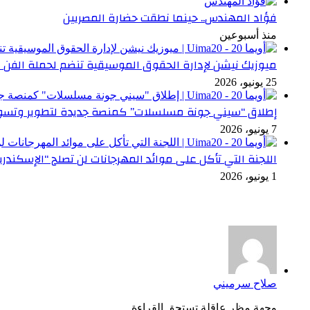
فؤاد المهندس.. حينما نطقت حضارة المصريين
منذ أسبوعين
ميوزيك نيشن لإدارة الحقوق الموسيقية تنضم لحملة الفن 
25 يونيو، 2026
إطلاق “سيني جونة مسلسلات” كمنصة جديدة لتطوير وتسوي
7 يونيو، 2026
اللجنة التي تأكل على موائد المهرجانات لن تصلح “الإسكندري
1 يونيو، 2026
أخر التعليقات
صلاح سرميني
وجهة مظر عاقلة تستحق القراءة...