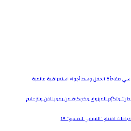
ي مفاجأة الحفل وسط أجواء استعراضية عالمية
وطن” وتكرّم المرزوق وكوكبة من رموز الفن والإعلام
عات افتتاح “القومي للمسرح” 19