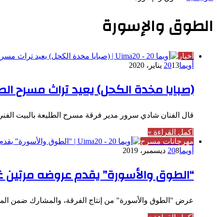
الطوق والإسورة
أخبار
أويما20
13 يناير، 2020
(صبايا مخدة الكحل) يعيد تراث مسرح ال
قال الفنان شادي سرور مدير فرقة مسرح الطليعة بالبيت الفن
أكمل القراءة »
مهرجانات مسرح
أويما20
8 ديسمبر، 2019
“الطوق والأسورة” يقدم عروضه مرتين غد
عرض "الطوق والأسورة" من إنتاج الفرقة، والمشارك ضمن المس