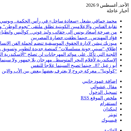
الأحد, أغسطس 9 2026
أخبار عاجلة
محمد حماقي يشعل «سعادة ساحل» في رأس الحكمة.. وبوسي م
نقابة الفنانين والإعلاميين الكويتية تطلق ملتقى “نجوم الوطن” 
من صرخة إسعاد يونس إلى حقائب وليد عوني.. كواليس وانطباعات
فؤاد المهندس.. حينما نطقت حضارة المصريين
ميوزيك نيشن لإدارة الحقوق الموسيقية تنضم لحملة الفن الإنس
إطلاق “سيني جونة مسلسلات” كمنصة جديدة لتطوير وتسويق م
اللجنة التي تأكل على موائد المهرجانات لن تصلح “الإسكندرية ال
الإسكندرية لأفلام البحر المتوسط.. مهرجان بلا جمهور ولا سينما
أبو زعبل 87.. حينما تصبح السينما علاجا للنفس
“كولونيا”.. معركة جروح لا يعترف بعضها ببعض بين الأب والابن
إضافة عمود جانبي
مقال عشوائي
تسجيل الدخول
ملخص الموقع RSS
انستقرام
لينكدإن
تويتر
فيسبوك
القائمة