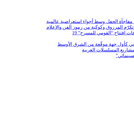
فاجأة الحفل وسط أجواء استعراضية عالمية
وتكرّم المرزوق وكوكبة من رموز الفن والإعلام
 افتتاح “القومي للمسرح” 19
اني كأول جهة موقّعة من الشرق الأوسط
شاريع المسلسلات العربية
سينمائي”