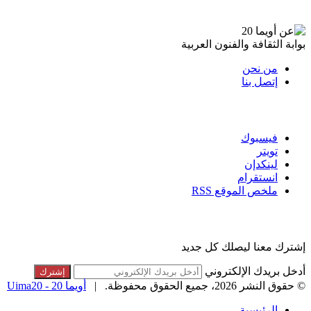
عن أويما 20
بوابة الثقافة والفنون العربية
من نحن
إتصل بنا
تابعنا
فيسبوك
تويتر
لينكدإن
انستقرام
ملخص الموقع RSS
القائمة البريدية
إشترك معنا ليصلك كل جديد
أدخل بريدك الإلكتروني
© حقوق النشر 2026، جميع الحقوق محفوظة. |
أويما 20 - Uima20
الرئيسية