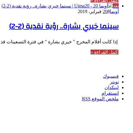
أكمل القراءة »
نقد
أويما20
8 فبراير، 2019
سينما خيري بشارة.. رؤية نقدية (2-2)
إذا كانت أفلام المخرج " خيري بشارة " في فترة التسعينات ق
أكمل القراءة »
تابعنا
فيسبوك
تويتر
لينكدإن
انستقرام
ملخص الموقع RSS