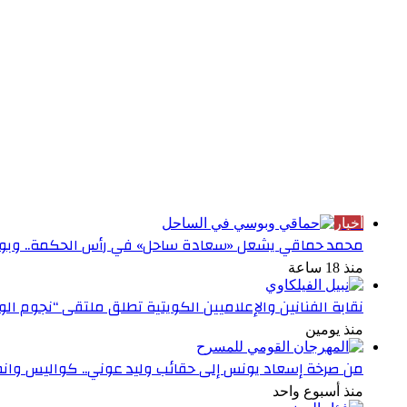
الأكثر قراءة
أخبار
محمد حماقي يشعل «سعادة ساحل» في رأس الحكمة.. وبوس
منذ 18 ساعة
نقابة الفنانين والإعلاميين الكويتية تطلق ملتقى “نجوم ال
منذ يومين
من صرخة إسعاد يونس إلى حقائب وليد عوني.. كواليس وانطبا
منذ أسبوع واحد