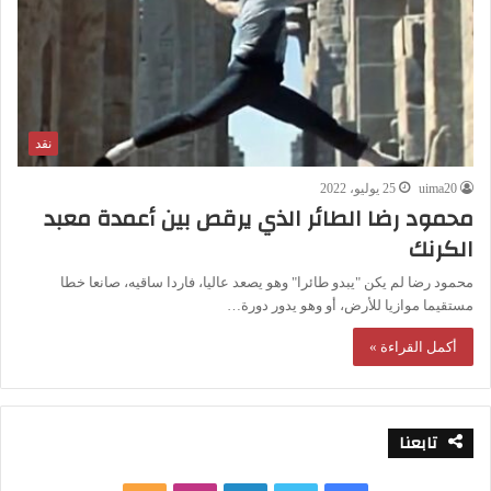
نقد
uima20
25 يوليو، 2022
محمود رضا الطائر الذي يرقص بين أعمدة معبد
الكرنك
محمود رضا لم يكن "يبدو طائرا" وهو يصعد عاليا، فاردا ساقيه، صانعا خطا
مستقيما موازيا للأرض، أو وهو يدور دورة…
أكمل القراءة »
تابعنا