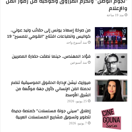
“نجوم الوطن” وتكرّم المرزوق وكوكبة من رموز الفن
والإعلام
منذ 19 ساعة
من صرخة إسعاد يونس إلى حقائب وليد عوني..
كواليس وانطباعات افتتاح “القومي للمسرح” 19
منذ أسبوع واحد
فؤاد المهندس.. حينما نطقت حضارة المصريين
منذ أسبوعين
ميوزيك نيشن لإدارة الحقوق الموسيقية تنضم
لحملة الفن الإنساني كأول جهة موقّعة من
الشرق الأوسط
25 يونيو، 2026
إطلاق “سيني جونة مسلسلات” كمنصة جديدة
لتطوير وتسويق مشاريع المسلسلات العربية
7 يونيو، 2026