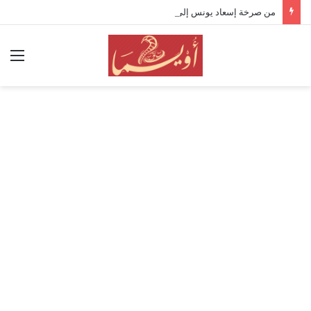
من صرخة إسعاد يونس إلى حقائب وليد عوني.. كواليس وانطباعات افتتاح “القومي للمسرح” 19
الق