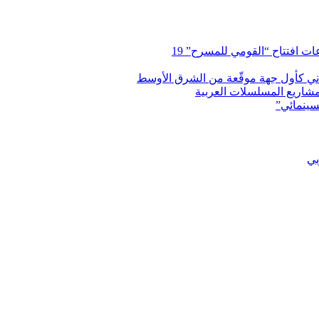
 افتتاح “القومي للمسرح” 19
اني كأول جهة موقّعة من الشرق الأوسط
شاريع المسلسلات العربية
سينمائي”
بي