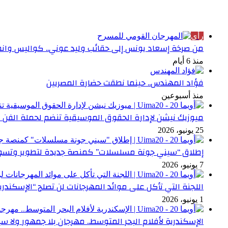
الأكثر قراءة
رأي
من صرخة إسعاد يونس إلى حقائب وليد عوني.. كواليس وانطبا
منذ 6 أيام
فؤاد المهندس.. حينما نطقت حضارة المصريين
منذ أسبوعين
ميوزيك نيشن لإدارة الحقوق الموسيقية تنضم لحملة الفن 
25 يونيو، 2026
إطلاق “سيني جونة مسلسلات” كمنصة جديدة لتطوير وتسوي
7 يونيو، 2026
اللجنة التي تأكل على موائد المهرجانات لن تصلح “الإسكندري
1 يونيو، 2026
الإسكندرية لأفلام البحر المتوسط.. مهرجان بلا جمهور ولا سي