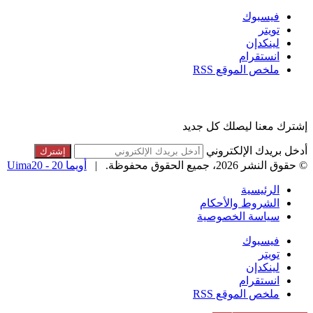
فيسبوك
تويتر
لينكدإن
انستقرام
ملخص الموقع RSS
القائمة البريدية
إشترك معنا ليصلك كل جديد
أدخل بريدك الإلكتروني
© حقوق النشر 2026، جميع الحقوق محفوظة. |
أويما 20 - Uima20
الرئيسية
الشروط والأحكام
سياسة الخصوصية
فيسبوك
تويتر
لينكدإن
انستقرام
ملخص الموقع RSS