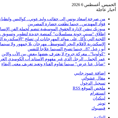
الخميس, أغسطس 6 2026
أخبار عاجلة
من صرخة إسعاد يونس إلى حقائب وليد عوني.. كواليس وانطباعات
فؤاد المهندس.. حينما نطقت حضارة المصريين
ميوزيك نيشن لإدارة الحقوق الموسيقية تنضم لحملة الفن الإنس
إطلاق “سيني جونة مسلسلات” كمنصة جديدة لتطوير وتسويق م
اللجنة التي تأكل على موائد المهرجانات لن تصلح “الإسكندرية ال
الإسكندرية لأفلام البحر المتوسط.. مهرجان بلا جمهور ولا سينما
أبو زعبل 87.. حينما تصبح السينما علاجا للنفس
“كولونيا”.. معركة جروح لا يعترف بعضها ببعض بين الأب والابن
عمر الجمل.. الرجل الذي غير مفهوم الاستاند أب الكوميدي العر
“ضايل عنا عرض” سينما تقاوم الفناء وتعيد تعريف معنى البقاء
إضافة عمود جانبي
مقال عشوائي
تسجيل الدخول
ملخص الموقع RSS
انستقرام
لينكدإن
تويتر
فيسبوك
القائمة