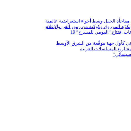
فاجأة الحفل وسط أجواء استعراضية عالمية
وتكرّم المرزوق وكوكبة من رموز الفن والإعلام
 افتتاح “القومي للمسرح” 19
اني كأول جهة موقّعة من الشرق الأوسط
شاريع المسلسلات العربية
سينمائي”