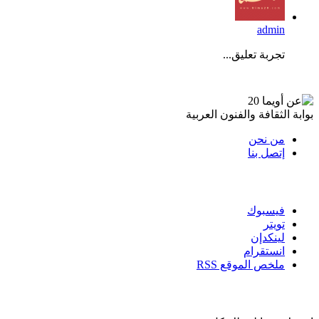
admin
تجربة تعليق...
عن أويما 20
بوابة الثقافة والفنون العربية
من نحن
إتصل بنا
تابعنا
فيسبوك
تويتر
لينكدإن
انستقرام
ملخص الموقع RSS
القائمة البريدية