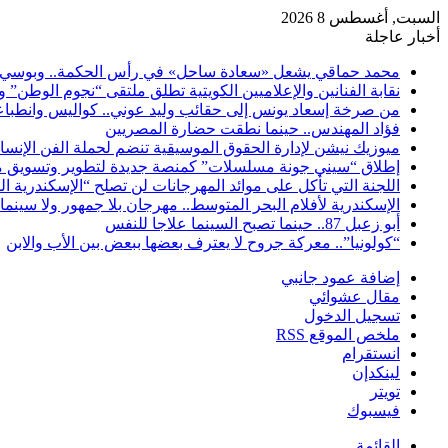
السبت, أغسطس 8 2026
أخبار عاجلة
محمد حماقي يشعل «سعادة ساحل» في رأس الحكمة.. وبوسي م
نقابة الفنانين والإعلاميين الكويتية تطلق ملتقى “نجوم الوطن” 
من صرخة إسعاد يونس إلى حقائب وليد عوني.. كواليس وانطباعات
فؤاد المهندس.. حينما نطقت حضارة المصريين
ميوزيك نيشن لإدارة الحقوق الموسيقية تنضم لحملة الفن الإنس
إطلاق “سيني جونة مسلسلات” كمنصة جديدة لتطوير وتسويق م
اللجنة التي تأكل على موائد المهرجانات لن تصلح “الإسكندرية ال
الإسكندرية لأفلام البحر المتوسط.. مهرجان بلا جمهور ولا سينما
أبو زعبل 87.. حينما تصبح السينما علاجا للنفس
“كولونيا”.. معركة جروح لا يعترف بعضها ببعض بين الأب والابن
إضافة عمود جانبي
مقال عشوائي
تسجيل الدخول
ملخص الموقع RSS
انستقرام
لينكدإن
تويتر
فيسبوك
القائمة