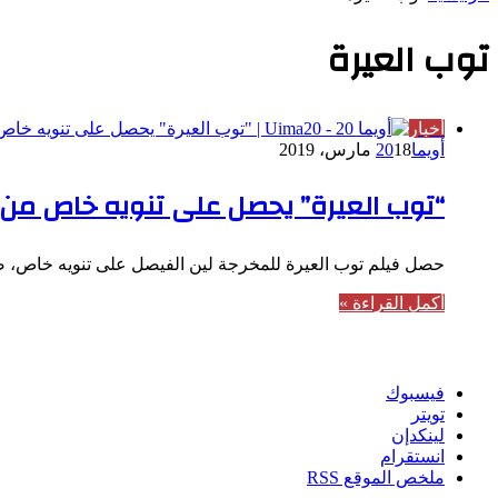
توب العيرة
أخبار
أويما20
18 مارس، 2019
“توب العيرة” يحصل على تنويه خاص من م
حصل فيلم توب العيرة للمخرجة لين الفيصل على تنويه خاص، ضم
أكمل القراءة »
تابعنا
فيسبوك
تويتر
لينكدإن
انستقرام
ملخص الموقع RSS