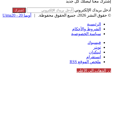
إشترك معنا ليصلك كل جديد
أدخل بريدك الإلكتروني
© حقوق النشر 2026، جميع الحقوق محفوظة. |
أويما 20 - Uima20
الرئيسية
الشروط والأحكام
سياسة الخصوصية
فيسبوك
تويتر
لينكدإن
انستقرام
ملخص الموقع RSS
زر الذهاب إلى الأعلى