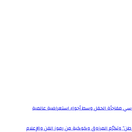
ي مفاجأة الحفل وسط أجواء استعراضية عالمية
وطن” وتكرّم المرزوق وكوكبة من رموز الفن والإعلام