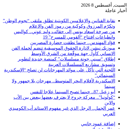
السبت, أغسطس 8 2026
أخبار عاجلة
نقابة الفنانين والإعلاميين الكويتية تطلق ملتقى “نجوم الوطن”
وتكرّم المرزوق وكوكبة من رموز الفن والإعلام
من صرخة إسعاد يونس إلى حقائب وليد عوني.. كواليس
وانطباعات افتتاح “القومي للمسرح” 19
فؤاد المهندس.. حينما نطقت حضارة المصريين
ميوزيك نيشن لإدارة الحقوق الموسيقية تنضم لحملة الفن
الإنساني كأول جهة موقّعة من الشرق الأوسط
إطلاق “سيني جونة مسلسلات” كمنصة جديدة لتطوير
وتسويق مشاريع المسلسلات العربية
اللجنة التي تأكل على موائد المهرجانات لن تصلح “الإسكندرية
السينمائي”
الإسكندرية لأفلام البحر المتوسط.. مهرجان بلا جمهور ولا
سينما
أبو زعبل 87.. حينما تصبح السينما علاجا للنفس
“كولونيا”.. معركة جروح لا يعترف بعضها ببعض بين الأب
والابن
عمر الجمل.. الرجل الذي غير مفهوم الاستاند أب الكوميدي
العربي
إضافة عمود جانبي