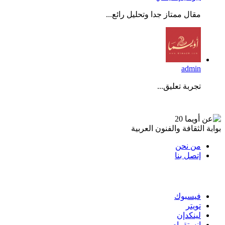
مقال ممتاز جدا وتحليل رائع...
admin
تجربة تعليق...
عن أويما 20
بوابة الثقافة والفنون العربية
من نحن
إتصل بنا
تابعنا
فيسبوك
تويتر
لينكدإن
انستقرام