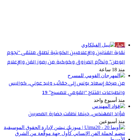
الأكثر قراءة
أخبار
نقابة الفنانين والإعلاميين الكويتية تطلق ملتقى “نجوم
الوطن” وتكرّم المرزوق وكوكبة من رموز الفن والإعلام
منذ 18 ساعة
من صرخة إسعاد يونس إلى حقائب وليد عوني.. كواليس
وانطباعات افتتاح “القومي للمسرح” 19
منذ أسبوع واحد
فؤاد المهندس.. حينما نطقت حضارة المصريين
منذ أسبوعين