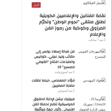
S
أخبار
نقابة الفنانين والإعلاميين الكويتية
تطلق ملتقى “نجوم الوطن” وتكرّم
المرزوق وكوكبة من رموز الفن
والإعلام
منذ 7 ساعات
من صرخة إسعاد يونس إلى
حقائب وليد عوني.. كواليس
وانطباعات افتتاح “القومي
للمسرح” 19
منذ أسبوع واحد
فؤاد المهندس.. حينما نطقت
حضارة المصريين
منذ أسبوعين
ميوزيك نيشن لإدارة الحقوق
الموسيقية تنضم لحملة الفن
الإنساني كأول جهة موقّعة