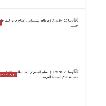
ن
مهرجانات سين