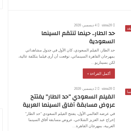
uima20
4 ديسمبر، 2020
قد
حد الطار.. حينما تنتقم السينما
السعودية
حد الطار، الفيلم السعودي، كان الأول في جدول مشاهداتي
بمهرجان القاهرة السينمائي، توقعت أن أرى فيلما بتكلفة عالية،
لكن بسيناريو…
أكمل القراءة »
uima20
2 ديسمبر، 2020
ما
الفيلم السعودي “حد الطار” يفتتح
عروض مسابقة آفاق السينما العربية
في عرضه العالمي الأول، يفتتح الفيلم السعودي "حد الطار"
إخراج عبد العزيز الشلاحي، عروض مسابقة آفاق السينما
العربية، بمهرجان القاهرة…