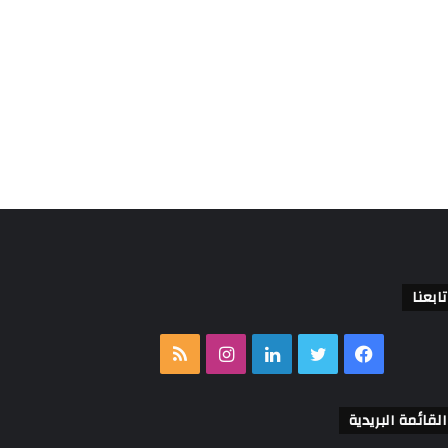
تابعنا
فيسبوك
تويتر
لينكدإن
انستقرام
ملخص
الموقع
القائمة البريدية
RSS