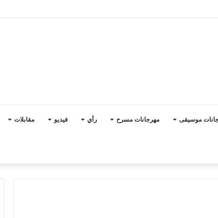
 نطقت حضارة المصريين
انات موسيقى
مهرجانات مسرح
رأي
فيديو
مقابلات