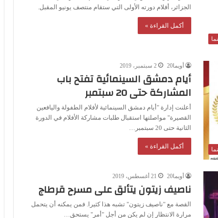
الجزائر، أفلام دورته الأولى التي ستقام منتصف يونيو المقبل.
أكمل القراءة »
ما
أويما20
2 سبتمبر، 2019
أيام دمشق السينمائية تفتح باب
المشاركة حتى 20 سبتمبر
أعلنت إدارة "أيام دمشق السينمائية لأفلام الطفولة واليافعين
القصيرة" مواصلتها استقبال طلبات مشاركة الأفلام في الدورة
الثانية حتى 20 سبتمبر…
أكمل القراءة »
ما
أويما20
21 أغسطس، 2019
ناصيف زيتون يتألق على مسرح قرطاج
القصة مع "ناصيف زيتون" تشبه هذا كثيرا. فمن يمكنه أن يتحمل
مرارة الانتظار إن لم يكن من أجل "أمر" يستحق…