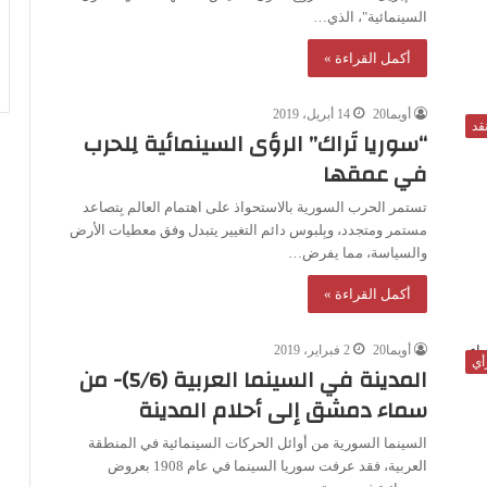
السينمائية"، الذي…
أكمل القراءة »
أويما20
14 أبريل، 2019
قد
“سوريا تَراك” الرؤى السينمائية لِلحرب
في عمقها
تستمر الحرب السورية بالاستحواذ على اهتمام العالم بِتصاعد
مستمر ومتجدد، وبِلبوس دائم التغيير يتبدل وفق معطيات الأرض
والسياسة، مما يفرض…
أكمل القراءة »
أويما20
2 فبراير، 2019
أي
المدينة في السينما العربية (5/6)- من
سماء دمشق إلى أحلام المدينة
السينما السورية من أوائل الحركات السينمائية في المنطقة
العربية، فقد عرفت سوريا السينما في عام 1908 بعروض