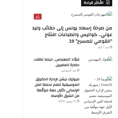
الأكثر قراءة
S
S
رأي
من صرخة إسعاد يونس إلى حقائب وليد
عوني.. كواليس وانطباعات افتتاح
“القومي للمسرح” 19
منذ 7 أيام
فؤاد المهندس.. حينما نطقت
حضارة المصريين
منذ أسبوعين
ميوزيك نيشن لإدارة الحقوق
الموسيقية تنضم لحملة الفن
الإنساني كأول جهة موقّعة
من الشرق الأوسط
25 يونيو، 2026