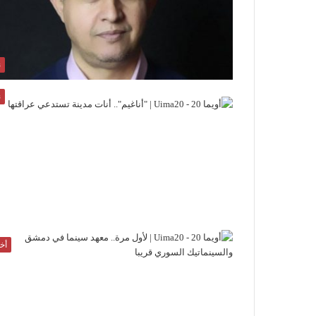
ن
ن
أخب