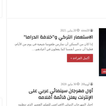
uima20
20 يناير، 2021
الاستعمار التركي و”خلافة الدراما”
إذا كان من الممكن أن نمارس طقوسا شيعية في يوم من الأيام،
فعلينا أن ندمي أنفسنا كما يفعلون في أعيادهم،…
أكمل القراءة »
قد
أويما20
30 مايو، 2020
أول مهرجان سينمائي عربي على
الإنترنت يعلن قائمة أفلامه
اختار المهرجان الدولي الافتراضي للفيلم القصير الذي تنظمه