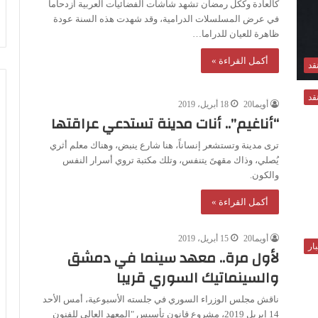
كالعادة وككل رمضان تشهد شاشات الفضائيات العربية ازدحاما
في عرض المسلسلات الدرامية، وقد شهدت هذه السنة عودة
ظاهرة للعيان للدراما…
أكمل القراءة »
قد
قد
أويما20
18 أبريل، 2019
“أناغيم”.. أنات مدينة تستدعي عراقتها
ترى مدينة وتستشعر إنساناً، هنا شارع ينبض، وهناك معلم أثري
يُصلي، وذاك مقهىً يتنفس، وتلك مكتبة تروي أسرار النفس
والكون.
أكمل القراءة »
أويما20
15 أبريل، 2019
ار
لأول مرة.. معهد سينما في دمشق
والسينماتيك السوري قريبا
ناقش مجلس الوزراء السوري في جلسته الأسبوعية، أمس الأحد
14 إبريل 2019، مشروع قانون تأسيس "المعهد العالي للفنون