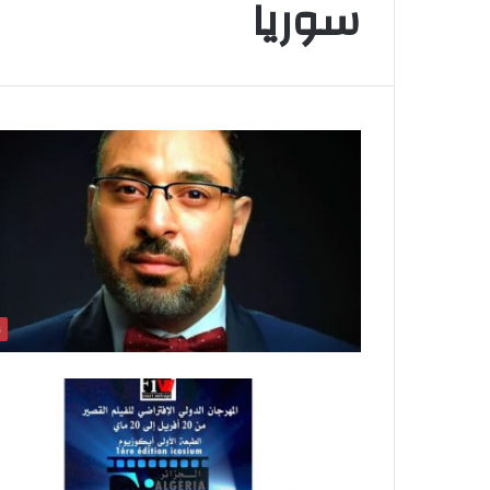
سوريا
ن