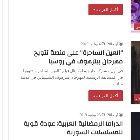
أكمل القراءة »
قى
أويما20
4 يوليو، 2019
“العين الساحرة” على منصة تتويج
مهرجان بيترهوف في روسيا
في أول مشاركة خارجية له ، ينال فيلم "العين الساحرة" تتويجا
في المسابقة الرسمية لمهرجان بيترهوف السينمائي في مدينة
سانت…
أكمل القراءة »
ار
أويما20
28 يونيو، 2019
الدراما الرمضانية العربية: عودة قوية
للمسلسلات السورية