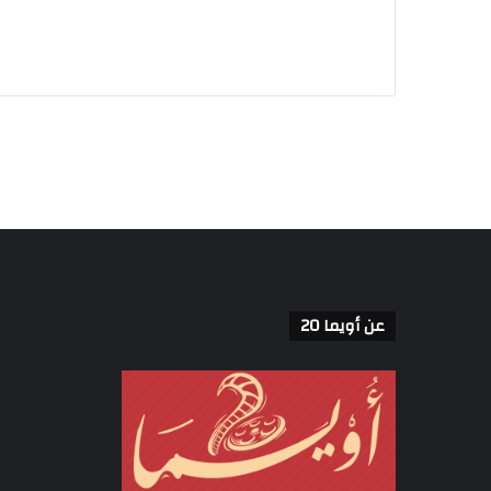
عن أويما 20