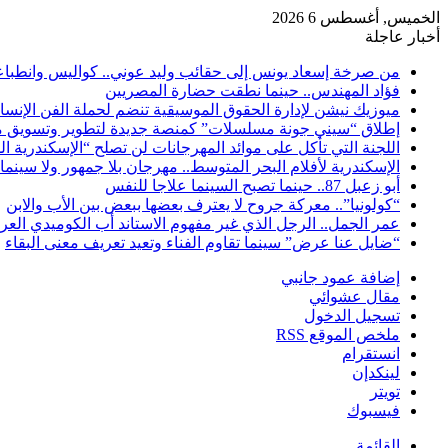
الخميس, أغسطس 6 2026
أخبار عاجلة
من صرخة إسعاد يونس إلى حقائب وليد عوني.. كواليس وانطباعات
فؤاد المهندس.. حينما نطقت حضارة المصريين
ميوزيك نيشن لإدارة الحقوق الموسيقية تنضم لحملة الفن الإنس
إطلاق “سيني جونة مسلسلات” كمنصة جديدة لتطوير وتسويق م
اللجنة التي تأكل على موائد المهرجانات لن تصلح “الإسكندرية ال
الإسكندرية لأفلام البحر المتوسط.. مهرجان بلا جمهور ولا سينما
أبو زعبل 87.. حينما تصبح السينما علاجا للنفس
“كولونيا”.. معركة جروح لا يعترف بعضها ببعض بين الأب والابن
عمر الجمل.. الرجل الذي غير مفهوم الاستاند أب الكوميدي العر
“ضايل عنا عرض” سينما تقاوم الفناء وتعيد تعريف معنى البقاء
إضافة عمود جانبي
مقال عشوائي
تسجيل الدخول
ملخص الموقع RSS
انستقرام
لينكدإن
تويتر
فيسبوك
القائمة