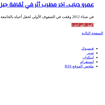
عمرو دياب.. آخر مطرب أثر في ثقافة جيل
في شتاء 2012 وقفت في الصفوف الأولى لحفل أحياه بالجامعة الأمريكية، قبل الحفل بساعات سأل دياب جمهوره عبر السوشيال ميديا:…
أكمل القراءة »
الصفحة التالية
تابعنا
فيسبوك
تويتر
لينكدإن
انستقرام
ملخص الموقع RSS