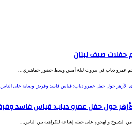
 حفلات صيف لبنان
ياه النجم عمرو دياب في بيروت ليلة أمس وسط حضور جماهيري…
لأزهر حول حفل عمرو دياب: قياس فاسد وفر
من الشيوخ والهجوم على حفله إشاعة للكراهية بين الناس…