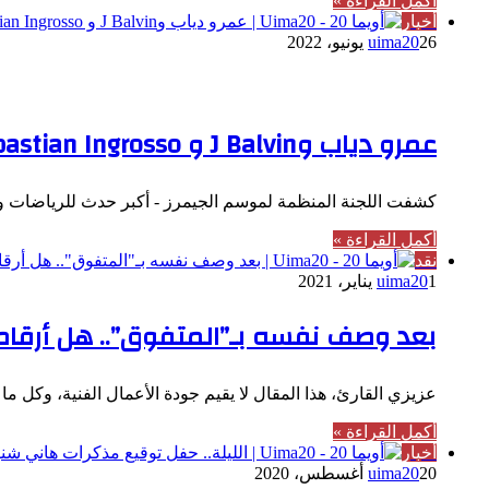
أكمل القراءة »
أخبار
26 يونيو، 2022
uima20
عمرو دياب و
J Balvin
و
bastian Ingrosso
كشفت اللجنة المنظمة لموسم الجيمرز - أكبر حدث للرياضات وال
أكمل القراءة »
نقد
1 يناير، 2021
uima20
بعد وصف نفسه بـ”المتفوق”.. هل أرقام تامر حسني في 
عزيزي القارئ، هذا المقال لا يقيم جودة الأعمال الفنية، وكل م
أكمل القراءة »
أخبار
20 أغسطس، 2020
uima20