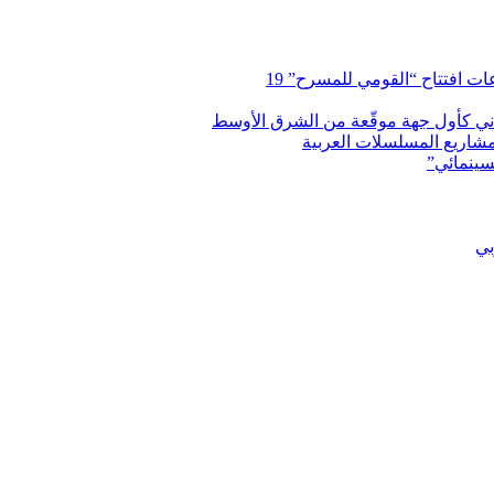
 افتتاح “القومي للمسرح” 19
اني كأول جهة موقّعة من الشرق الأوسط
شاريع المسلسلات العربية
سينمائي”
بي