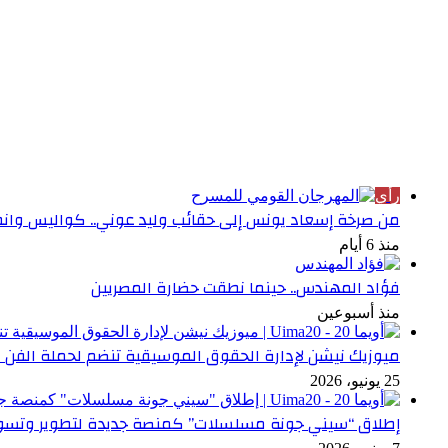
الأكثر قراءة
رأي
من صرخة إسعاد يونس إلى حقائب وليد عوني.. كواليس وانطبا
منذ 6 أيام
فؤاد المهندس.. حينما نطقت حضارة المصريين
منذ أسبوعين
ميوزيك نيشن لإدارة الحقوق الموسيقية تنضم لحملة الفن 
25 يونيو، 2026
إطلاق “سيني جونة مسلسلات” كمنصة جديدة لتطوير وتسوي