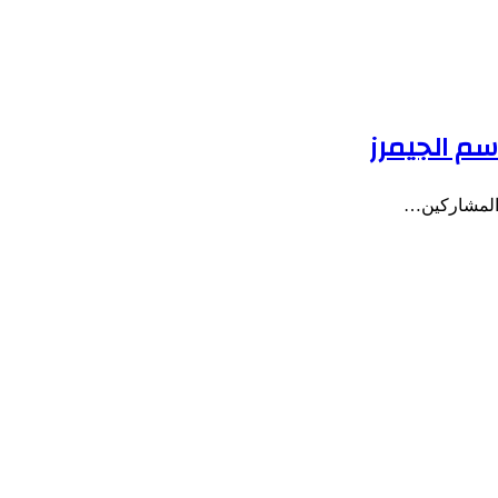
م الجيمرز
ن المشاركين…