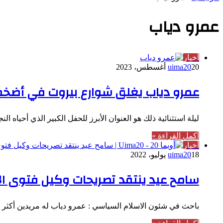
عمرو دياب
أخبار
20 أغسطس، 2023
uima20
عمرو دياب يغلق شوارع بيروت في أضخم
ليلة استثنائية ذلك هو العنوان الأبرز للحفل الكبير الذي أح
أكمل القراءة »
أخبار
18 يوليو، 2022
uima20
سامح عيد ينتقد تصريحات وكيل فتوى ا
باحث في شئون الاسلام السياسي : عمرو دياب له مريدين أكثر 