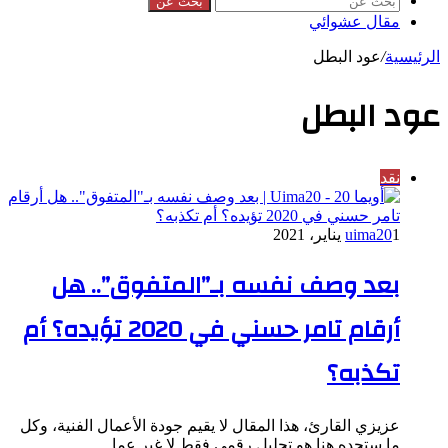
بحث عن
مقال عشوائي
الرئيسية
/
عود البطل
عود البطل
نقد
1 يناير، 2021
uima20
بعد وصف نفسه بـ”المتفوق”.. هل
أرقام تامر حسني في 2020 تؤيده؟ أم
تكذبه؟
عزيزي القارئ، هذا المقال لا يقيم جودة الأعمال الفنية، وكل
ما ستجده هنا هو تحليل رقمي فقط لا غير عما…