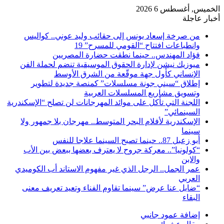
الخميس, أغسطس 6 2026
أخبار عاجلة
من صرخة إسعاد يونس إلى حقائب وليد عوني.. كواليس
وانطباعات افتتاح “القومي للمسرح” 19
فؤاد المهندس.. حينما نطقت حضارة المصريين
ميوزيك نيشن لإدارة الحقوق الموسيقية تنضم لحملة الفن
الإنساني كأول جهة موقّعة من الشرق الأوسط
إطلاق “سيني جونة مسلسلات” كمنصة جديدة لتطوير
وتسويق مشاريع المسلسلات العربية
اللجنة التي تأكل على موائد المهرجانات لن تصلح “الإسكندرية
السينمائي”
الإسكندرية لأفلام البحر المتوسط.. مهرجان بلا جمهور ولا
سينما
أبو زعبل 87.. حينما تصبح السينما علاجا للنفس
“كولونيا”.. معركة جروح لا يعترف بعضها ببعض بين الأب
والابن
عمر الجمل.. الرجل الذي غير مفهوم الاستاند أب الكوميدي
العربي
“ضايل عنا عرض” سينما تقاوم الفناء وتعيد تعريف معنى
البقاء
إضافة عمود جانبي