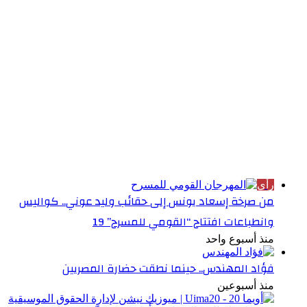
الأكثر قراءة
رأي
من صرخة إسعاد يونس إلى حقائب وليد عوني.. كواليس
وانطباعات افتتاح “القومي للمسرح” 19
منذ أسبوع واحد
فؤاد المهندس.. حينما نطقت حضارة المصريين
منذ أسبوعين