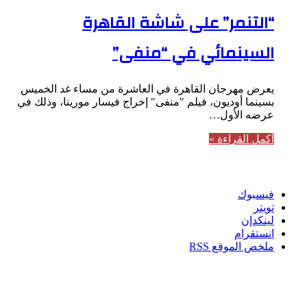
“التنمر” على شاشة القاهرة
السينمائي في “منفى”
يعرض مهرجان القاهرة في العاشرة من مساء غد الخميس
بسينما أوديون، فيلم "منفى" إخراج فيسار مورينا، وذلك في
عرضه الأول…
أكمل القراءة »
تابعنا
فيسبوك
تويتر
لينكدإن
انستقرام
ملخص الموقع RSS