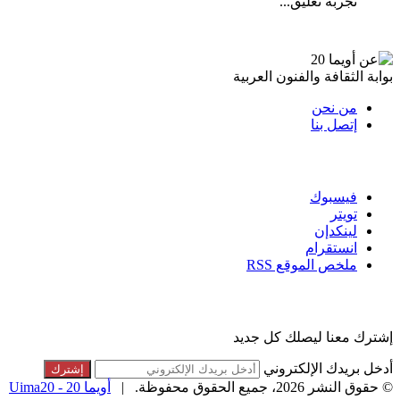
تجربة تعليق...
عن أويما 20
بوابة الثقافة والفنون العربية
من نحن
إتصل بنا
تابعنا
فيسبوك
تويتر
لينكدإن
انستقرام
ملخص الموقع RSS
القائمة البريدية
إشترك معنا ليصلك كل جديد
أدخل بريدك الإلكتروني
© حقوق النشر 2026، جميع الحقوق محفوظة. |
أويما 20 - Uima20