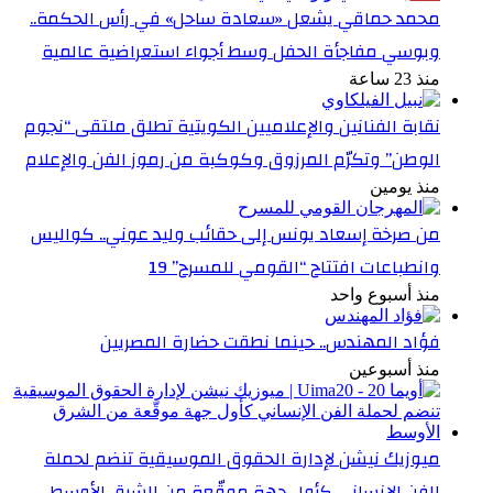
محمد حماقي يشعل «سعادة ساحل» في رأس الحكمة..
وبوسي مفاجأة الحفل وسط أجواء استعراضية عالمية
منذ 23 ساعة
نقابة الفنانين والإعلاميين الكويتية تطلق ملتقى “نجوم
الوطن” وتكرّم المرزوق وكوكبة من رموز الفن والإعلام
منذ يومين
من صرخة إسعاد يونس إلى حقائب وليد عوني.. كواليس
وانطباعات افتتاح “القومي للمسرح” 19
منذ أسبوع واحد
فؤاد المهندس.. حينما نطقت حضارة المصريين
منذ أسبوعين
ميوزيك نيشن لإدارة الحقوق الموسيقية تنضم لحملة
الفن الإنساني كأول جهة موقّعة من الشرق الأوسط