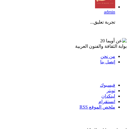
admin
تجربة تعليق...
عن أويما 20
بوابة الثقافة والفنون العربية
من نحن
إتصل بنا
تابعنا
فيسبوك
تويتر
لينكدإن
انستقرام
ملخص الموقع RSS
القائمة البريدية