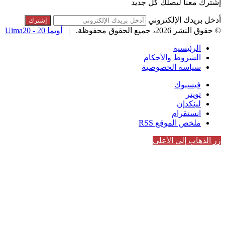
إشترك معنا ليصلك كل جديد
أدخل بريدك الإلكتروني
© حقوق النشر 2026، جميع الحقوق محفوظة. |
أويما 20 - Uima20
الرئيسية
الشروط والأحكام
سياسة الخصوصية
فيسبوك
تويتر
لينكدإن
انستقرام
ملخص الموقع RSS
زر الذهاب إلى الأعلى