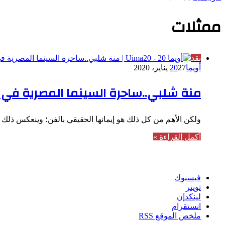
ممثلات
نقد
أويما20
27 يناير، 2020
منة شلبي..ساحرة السينما المصرية في الألف
ولكن الأهم من كل ذلك هو إيمانها الحقيقي بالفن؛ وينعكس ذلك ع
أكمل القراءة »
تابعنا
فيسبوك
تويتر
لينكدإن
انستقرام
ملخص الموقع RSS