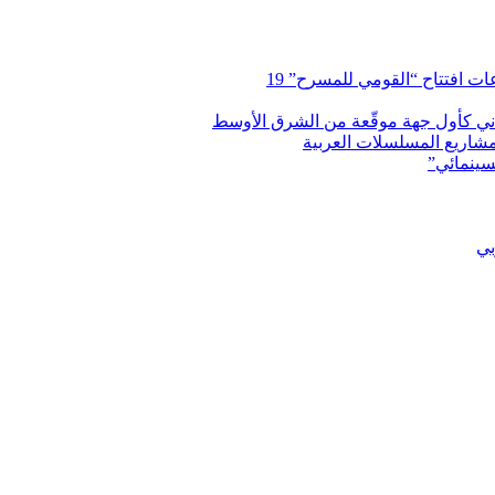
 افتتاح “القومي للمسرح” 19
اني كأول جهة موقّعة من الشرق الأوسط
شاريع المسلسلات العربية
سينمائي”
بي