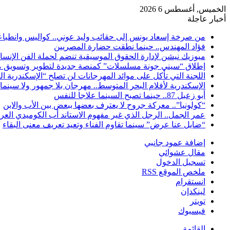
الخميس, أغسطس 6 2026
أخبار عاجلة
من صرخة إسعاد يونس إلى حقائب وليد عوني.. كواليس وانطباعات
فؤاد المهندس.. حينما نطقت حضارة المصريين
ميوزيك نيشن لإدارة الحقوق الموسيقية تنضم لحملة الفن الإنس
إطلاق “سيني جونة مسلسلات” كمنصة جديدة لتطوير وتسويق م
اللجنة التي تأكل على موائد المهرجانات لن تصلح “الإسكندرية ال
الإسكندرية لأفلام البحر المتوسط.. مهرجان بلا جمهور ولا سينما
أبو زعبل 87.. حينما تصبح السينما علاجا للنفس
“كولونيا”.. معركة جروح لا يعترف بعضها ببعض بين الأب والابن
عمر الجمل.. الرجل الذي غير مفهوم الاستاند أب الكوميدي العر
“ضايل عنا عرض” سينما تقاوم الفناء وتعيد تعريف معنى البقاء
إضافة عمود جانبي
مقال عشوائي
تسجيل الدخول
ملخص الموقع RSS
انستقرام
لينكدإن
تويتر
فيسبوك
القائمة