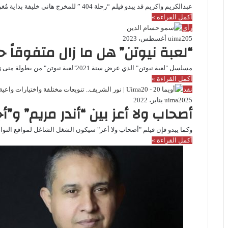
عبدالكريم واكريم قد يبدو فيلم “رحلة 404 ” للمخرج هاني خليفة بداية مُغرقا في خطاب ديني تبسيطي وتبريري لكل أفعال…
أكمل القراءة »
رأي
5 أغسطس، 2023
uima20
“لعبة نيوتن” هل ما زال متفوقاً ح
مسلسل "لعبة نيوتن" الذي عرض سنة 2021"لعبة نيوتن" من بطولة منى زكي ومحمد ممدوح ومحمد فراج وآدم الشرقاوي، وفاز بجائزة…
أكمل القراءة »
نقد
25 يناير، 2022
uima20
أصحاب ولا أعز بين “أندر مريم” و”أ
وكما يبدو فإن فيلم "أصحاب ولا أعز" سيكون الشغل الشاغل لمواقع التوا
أكمل القراءة »