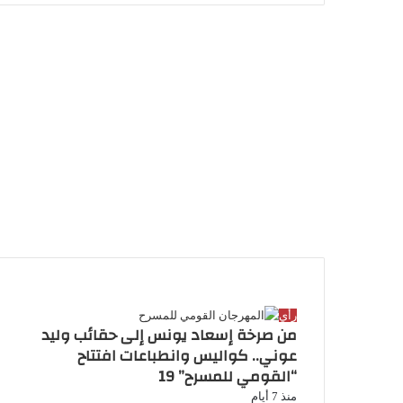
ت
د
خ
إ
ق
ص
ا
ر
ن
ا
ل
م
م
و
ق
ع
R
S
S
الأكثر قراءة
رأي
من صرخة إسعاد يونس إلى حقائب وليد
عوني.. كواليس وانطباعات افتتاح
“القومي للمسرح” 19
منذ 7 أيام