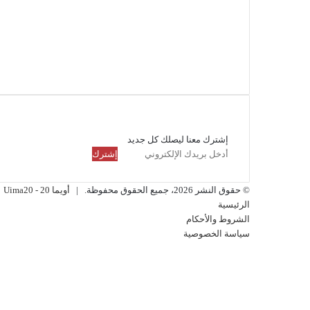
فيسبوك
تويتر
لينكدإن
انستقرام
ملخص
الموقع
RSS
القائمة البريدية
إشترك معنا ليصلك كل جديد
أدخل
بريدك
الإلكتروني
© حقوق النشر 2026، جميع الحقوق محفوظة. |
أويما 20 - Uima20
الرئيسية
الشروط والأحكام
سياسة الخصوصية
فيسبوك
تويتر
لينكدإن
انستقرام
ملخص