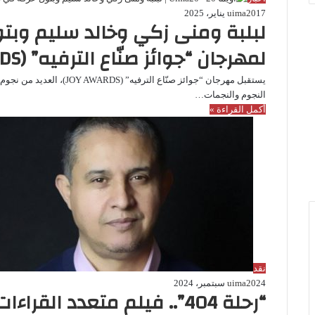
17 يناير، 2025
uima20
لبلبة ومنى زكي وخالد سليم وب
لمهرجان “جوائز صنّاع الترفيه” (JOY AWARDS)
يستقبل مهرجان “جوائز صنّاع 
النجوم والنجمات…
أكمل القراءة »
نقد
24 سبتمبر، 2024
uima20
“رحلة 404”.. فيلم متعدد القراءات وشخصية شديدة التعقيد