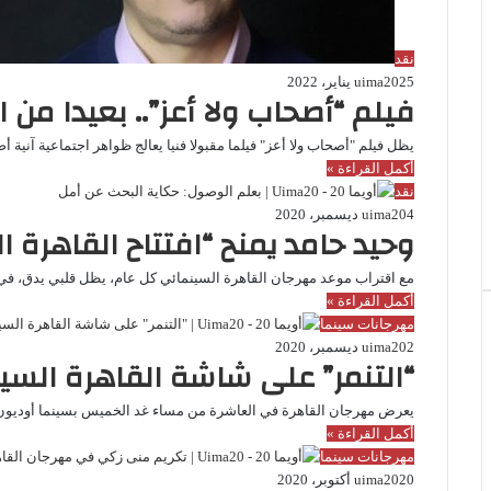
نقد
25 يناير، 2022
uima20
فيلم “أصحاب ولا أعز”.. بعيدا من 
يظل فيلم "أصحاب ولا أعز" فيلما مقبولا فنيا يعالج ظواهر اجتماعية آنية 
أكمل القراءة »
نقد
4 ديسمبر، 2020
uima20
وحيد حامد يمنح “افتتاح القاهرة 
مع اقتراب موعد مهرجان القاهرة السينمائي كل عام، يظل قلبي يدق، في
أكمل القراءة »
مهرجانات سينما
2 ديسمبر، 2020
uima20
“التنمر” على شاشة القاهرة الس
يعرض مهرجان القاهرة في العاشرة من مساء غد الخميس بسينما أوديون،
أكمل القراءة »
مهرجانات سينما
20 أكتوبر، 2020
uima20