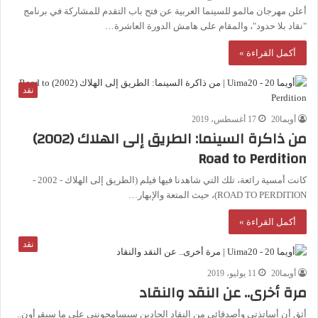
أعلن مهرجان مالمو للسينما العربية عن فتح باب التقدم للمشاركة في برنامج
"نقاد بلا حدود"، والمقام على هامش الدورة العاشرة…
أكمل القراءة »
نقد
أويما20
17 أغسطس، 2019
من ذاكرة السينما: الطريق إلى الهلاك (2002)
Road to Perdition
كانت أمسية رائعة، تلك التي شاهدنا فيها فيلم (الطريق إلى الهلاك - 2002 -
ROAD TO PERDITION)، حيث المتعة والإبهار…
أكمل القراءة »
نقد
أويما20
11 يوليو، 2019
مرة أخرى.. عن النقد والنقاد
أثق أن أساتذتي وأصدقائي من النقاد الجادين سيسامحونني على ما سيقرأون..