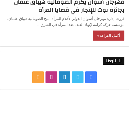
مهرجان أسوان يكرم الصومالية هيباق عثمان
بجائزة نوت للإنجاز في قضايا المرأة
قررت إدارة مهرجان أسوان الدولي لأفلام المرأة، منح الصومالية هيباق عثمان،
مؤسسة حركة كرامة لإنهاء العنف ضد المرأة في الشرق…
أكمل القراءة »
تابعنا
ف
ت
ل
ا
م
ي
و
ي
ن
ل
س
ي
ن
س
خ
ب
ت
ك
ت
ص
و
ر
د
ق
ا