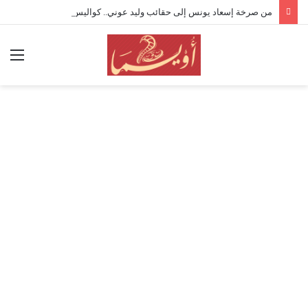
من صرخة إسعاد يونس إلى حقائب وليد عوني.. كواليس وانطباعات افتتاح “القومي للمسرح” 19
الق