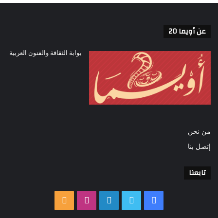
عن أويما 20
بوابة الثقافة والفنون العربية
من نحن
إتصل بنا
تابعنا
فيسبوك
تويتر
لينكدإن
انستقرام
ملخص