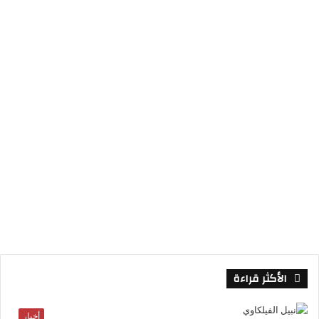
ك
إ
ر
ل
ن
ا
م
م
و
ق
ع
R
S
S
الأكثر قراءة
أخبار