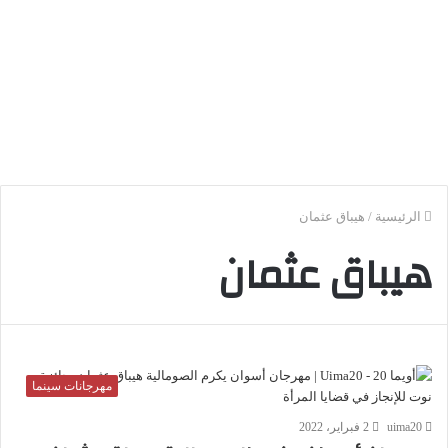
الرئيسية
/
هيباق عثمان
هيباق عثمان
مهرجانات سينما
uima20
2 فبراير، 2022