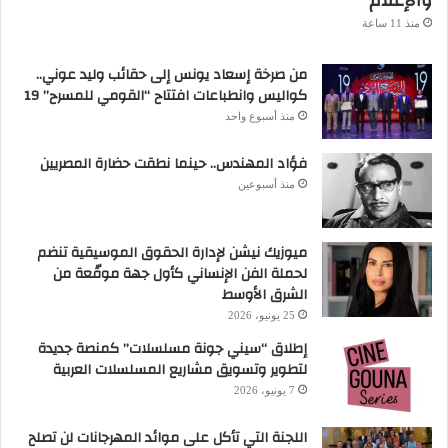
والإعلام
منذ 11 ساعة
من صرخة إسعاد يونس إلى حقائب وليد عوني..
كواليس وانطباعات افتتاح “القومي للمسرح” 19
منذ أسبوع واحد
فؤاد المهندس.. حينما نطقت حضارة المصريين
منذ أسبوعين
ميوزيك نيشن لإدارة الحقوق الموسيقية تنضم
لحملة الفن الإنساني كأول جهة موقّعة من
الشرق الأوسط
25 يونيو، 2026
إطلاق “سيني جونة مسلسلات” كمنصة جديدة
لتطوير وتسويق مشاريع المسلسلات العربية
7 يونيو، 2026
اللجنة التي تأكل على موائد المهرجانات لن تصلح