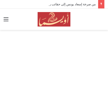
من صرخة إسعاد يونس إلى حقائب وليد عوني.. كواليس وانطباعات افتتاح “القومي للمسرح” 19
الق