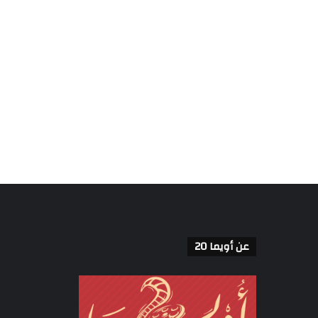
عن أويما 20