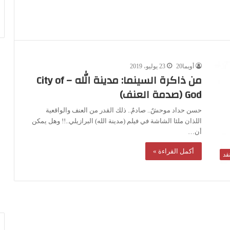
أويما20
23 يوليو، 2019
من ذاكرة السينما: مدينة الله – City of
God (صدمة العنف)
حسن حداد موحشٌ.. صادمٌ.. ذلك القدر من العنف والواقعية
اللذان ملئا الشاشة في فيلم (مدينة الله) البرازيلي..!! وهل يمكن
أن…
أكمل القراءة »
قد