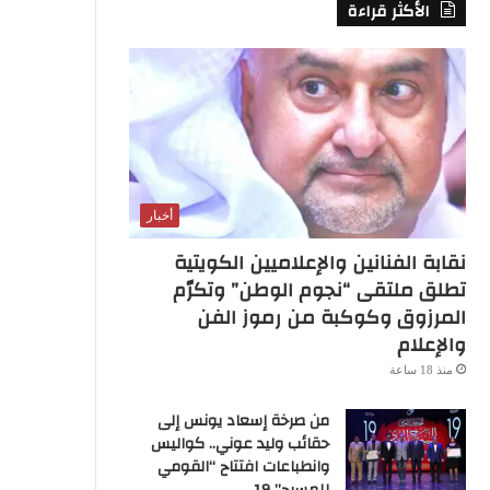
الأكثر قراءة
S
S
أخبار
نقابة الفنانين والإعلاميين الكويتية
تطلق ملتقى “نجوم الوطن” وتكرّم
المرزوق وكوكبة من رموز الفن
والإعلام
منذ 18 ساعة
من صرخة إسعاد يونس إلى
حقائب وليد عوني.. كواليس
وانطباعات افتتاح “القومي
للمسرح” 19