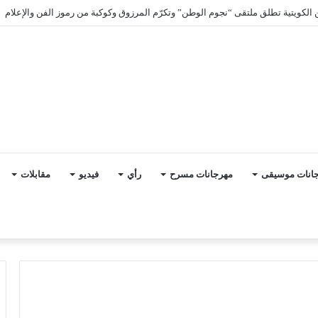
 حقائب وليد عوني.. كواليس وانطباعات افتتاح “القومي للمسرح” 19
انات موسيقى
مهرجانات مسرح
رأي
فيديو
مقابلات