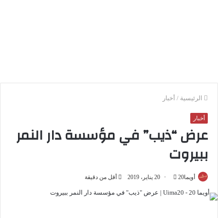
الرئيسية
/
أخبار
أخبار
عرض “ذيب” في مؤسسة دار النمر
ببيروت
أويما20
أ
20 يناير، 2019
أقل من دقيقة
ر
س
ل