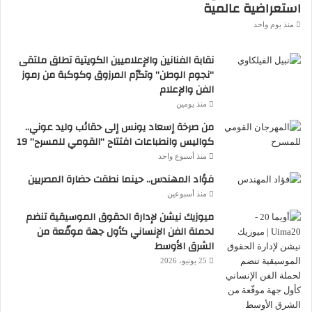
استعراضية عالمية
منذ يوم واحد
نقابة الفنانين والإعلاميين الكويتية تطلق ملتقى
“نجوم الوطن” وتكرّم المرزوق وكوكبة من رموز
الفن والإعلام
منذ يومين
من صرخة إسعاد يونس إلى حقائب وليد عوني..
كواليس وانطباعات افتتاح “القومي للمسرح” 19
منذ أسبوع واحد
فؤاد المهندس.. حينما نطقت حضارة المصريين
منذ أسبوعين
ميوزيك نيشن لإدارة الحقوق الموسيقية تنضم
لحملة الفن الإنساني كأول جهة موقّعة من
الشرق الأوسط
25 يونيو، 2026