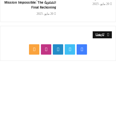
المصرية Mission Impossible: The
20 مايو، 2025
Final Reckoning
20 مايو، 2025
تابعنا
ف
ت
ل
ا
م
ي
و
ي
ن
ل
س
ي
ن
س
خ
ب
ت
ك
ت
ص
و
ر
د
ق
ا
ك
إ
ر
ل
ن
ا
م