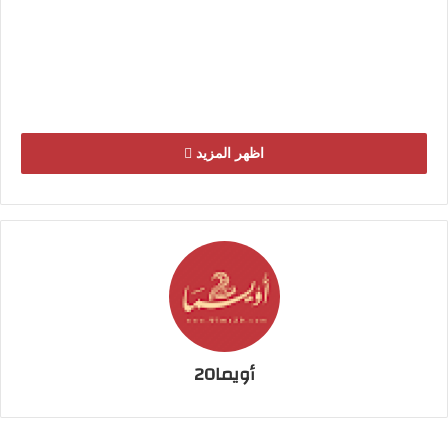
ب
ر
ي
د
ا
إ
اظهر المزيد
ل
ك
ت
ر
و
ن
ي
ا
أويما20