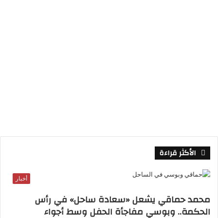
م
و
ق
ع
R
S
S
الأكثر قراءة
أخبار
محمد حماقي يشعل «سعادة ساحل» في رأس
الحكمة.. وبوسي مفاجأة الحفل وسط أجواء