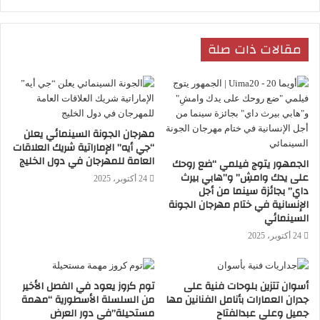
مقالات ذات صلة
مهرجان الجونة السينمائي يعلن
“جي أيه” الإماراتية شريك العلاقات
العامة للمهرجان في دول الخليج
الجمهور يتوج فيلمي “ضع روحك
على يدك وامشِ” و”هابي بيرث
24 أكتوبر، 2025
داي” بجائزة سينما من أجل
الإنسانية في ختام مهرجان الجونة
السينمائي
24 أكتوبر، 2025
أسوان تتزين بلوحات فنية على
توم كروز يعود في الفصل الأخير
جدران العمارات بأنامل الفنانين مها
من السلسلة الأسطورية “مهمة
جميل وعلي عبدالفتاح
مستحيلة”في دور العرض