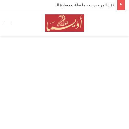
فؤاد المهندس.. حينما نطقت حضارة المصريين
الق