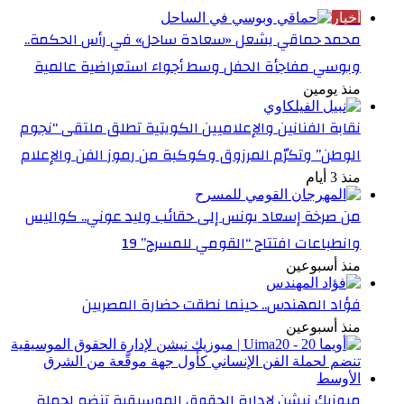
أخبار
محمد حماقي يشعل «سعادة ساحل» في رأس الحكمة..
وبوسي مفاجأة الحفل وسط أجواء استعراضية عالمية
منذ يومين
نقابة الفنانين والإعلاميين الكويتية تطلق ملتقى “نجوم
الوطن” وتكرّم المرزوق وكوكبة من رموز الفن والإعلام
منذ 3 أيام
من صرخة إسعاد يونس إلى حقائب وليد عوني.. كواليس
وانطباعات افتتاح “القومي للمسرح” 19
منذ أسبوعين
فؤاد المهندس.. حينما نطقت حضارة المصريين
منذ أسبوعين
ميوزيك نيشن لإدارة الحقوق الموسيقية تنضم لحملة