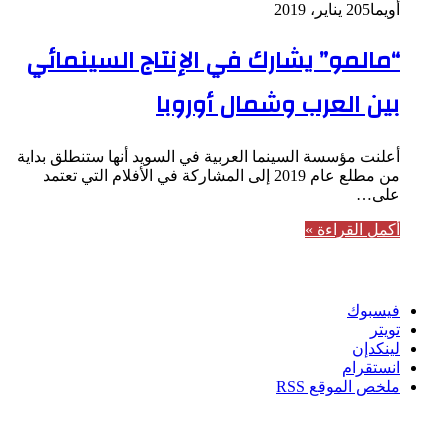
أويما20
5 يناير، 2019
“مالمو” يشارك في الإنتاج السينمائي
بين العرب وشمال أوروبا
أعلنت مؤسسة السينما العربية في السويد أنها ستنطلق بداية
من مطلع عام 2019 إلى المشاركة في الأفلام التي تعتمد
على…
أكمل القراءة »
تابعنا
فيسبوك
تويتر
لينكدإن
انستقرام
ملخص الموقع RSS