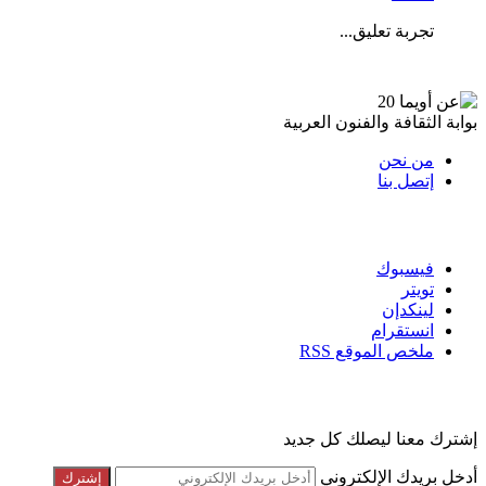
تجربة تعليق...
عن أويما 20
بوابة الثقافة والفنون العربية
من نحن
إتصل بنا
تابعنا
فيسبوك
تويتر
لينكدإن
انستقرام
ملخص الموقع RSS
القائمة البريدية
إشترك معنا ليصلك كل جديد
أدخل بريدك الإلكتروني